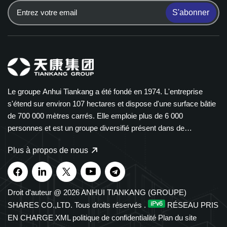
S'abonner
Le groupe Anhui Tiankang a été fondé en 1974. L'entreprise
s'étend sur environ 107 hectares et dispose d'une surface bâtie
de 700 000 mètres carrés. Elle emploie plus de 6 000
personnes et est un groupe diversifié présent dans de
nombreux secteurs. Le groupe Tiankang est spécialisé dans les
Plus à propos de nous
instruments et compteurs, les câbles optiques, les produits
médicaux et pharmaceutiques, les équipements électriques
intelligents et les chemins de câbles en polymère. Nos produits
sont largement utilisés dans les secteurs de la pétrochimie, de
Droit d'auteur @ 2026 ANHUI TIANKANG (GROUPE)
l'énergie, des transports et des énergies nouvelles. Le groupe
SHARES CO.,LTD. Tous droits réservés .
RÉSEAU PRIS
possède des droits d'import-export indépendants et figure
EN CHARGE
XML
politique de confidentialité
Plan du site
depuis de nombreuses années parmi les 500 premières