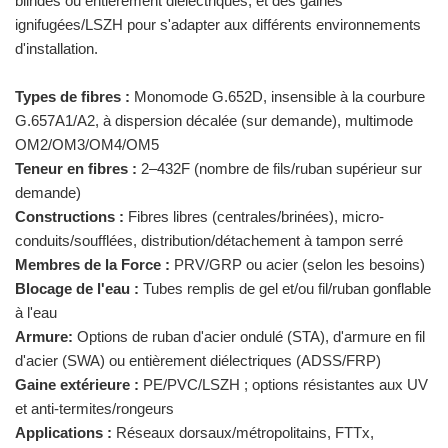
blindés ou entièrement diélectriques, et des gaines
ignifugées/LSZH pour s'adapter aux différents environnements
d'installation.
Types de fibres :
Monomode G.652D, insensible à la courbure
G.657A1/A2, à dispersion décalée (sur demande), multimode
OM2/OM3/OM4/OM5
Teneur en fibres :
2–432F (nombre de fils/ruban supérieur sur
demande)
Constructions :
Fibres libres (centrales/brinées), micro-
conduits/soufflées, distribution/détachement à tampon serré
Membres de la Force :
PRV/GRP ou acier (selon les besoins)
Blocage de l'eau :
Tubes remplis de gel et/ou fil/ruban gonflable
à l'eau
Armure:
Options de ruban d'acier ondulé (STA), d'armure en fil
d'acier (SWA) ou entièrement diélectriques (ADSS/FRP)
Gaine extérieure :
PE/PVC/LSZH ; options résistantes aux UV
et anti-termites/rongeurs
Applications :
Réseaux dorsaux/métropolitains, FTTx,