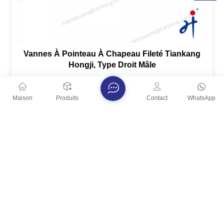
Vannes À Pointeau À Chapeau Fileté Tiankang
Hongji, Type Droit Mâle
La vanne à aiguille à chapeau fileté mâle droit
Tiankang Hongji assure un contrôle précis du débit
Maison
Produits
Contact
WhatsApp
industriel, est dotée d'un chapeau fileté pour une
VOIR PLUS
étanchéité optimale et une maintenance facile, et
adopte un type droit mâle pour une intégration
parfaite avec la tuyauterie industrielle.
Abonnez-vous à notre newsletter
Lisez la suite, restez connectés, abonnez-vous et n'hésitez pas
à nous faire part de votre avis.
S'abonner