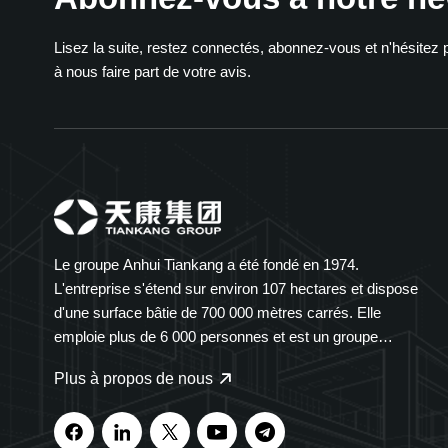
Lisez la suite, restez connectés, abonnez-vous et n'hésitez 
à nous faire part de votre avis.
Le groupe Anhui Tiankang a été fondé en 1974.
L'entreprise s'étend sur environ 107 hectares et dispose
d'une surface bâtie de 700 000 mètres carrés. Elle
emploie plus de 6 000 personnes et est un groupe
diversifié présent dans de nombreux secteurs. Le groupe
Plus à propos de nous
Tiankang est spécialisé dans les instruments et
compteurs, les câbles optiques, les produits médicaux et
pharmaceutiques, les équipements électriques intelligents