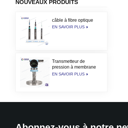
NOUVEAUX PRODUITS
câble à fibre optique
EN SAVOIR PLUS
Transmetteur de
pression à membrane
haute température
EN SAVOIR PLUS
TianKang
Abonnez-vous à notre ne