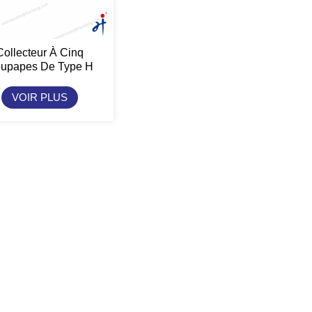
Collecteur À Cinq
upapes De Type H
TianKang HongJi
VOIR PLUS