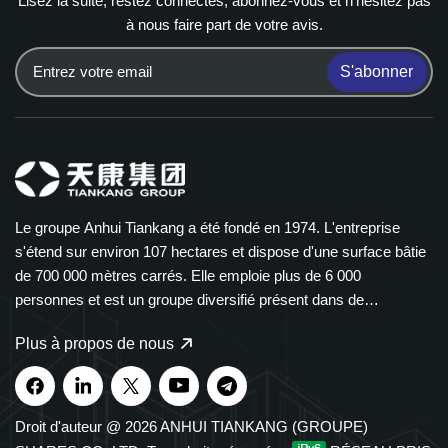
Lisez la suite, restez connectés, abonnez-vous et n'hésitez pas
à nous faire part de votre avis.
S'abonner
Le groupe Anhui Tiankang a été fondé en 1974. L'entreprise
s'étend sur environ 107 hectares et dispose d'une surface bâtie
de 700 000 mètres carrés. Elle emploie plus de 6 000
personnes et est un groupe diversifié présent dans de
nombreux secteurs. Le groupe Tiankang est spécialisé dans les
Plus à propos de nous
instruments et compteurs, les câbles optiques, les produits
médicaux et pharmaceutiques, les équipements électriques
intelligents et les chemins de câbles en polymère. Nos produits
sont largement utilisés dans les secteurs de la pétrochimie, de
Droit d'auteur @ 2026 ANHUI TIANKANG (GROUPE)
l'énergie, des transports et des énergies nouvelles. Le groupe