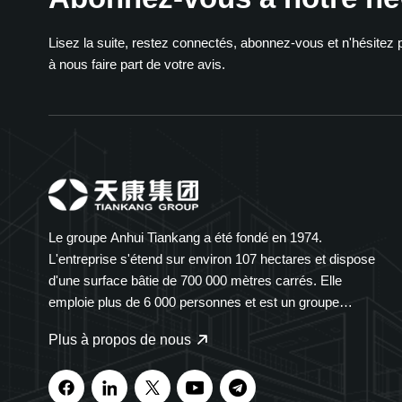
Lisez la suite, restez connectés, abonnez-vous et n'hésitez 
à nous faire part de votre avis.
Le groupe Anhui Tiankang a été fondé en 1974.
L'entreprise s'étend sur environ 107 hectares et dispose
d'une surface bâtie de 700 000 mètres carrés. Elle
emploie plus de 6 000 personnes et est un groupe
diversifié présent dans de nombreux secteurs. Le groupe
Plus à propos de nous
Tiankang est spécialisé dans les instruments et
compteurs, les câbles optiques, les produits médicaux et
pharmaceutiques, les équipements électriques intelligents