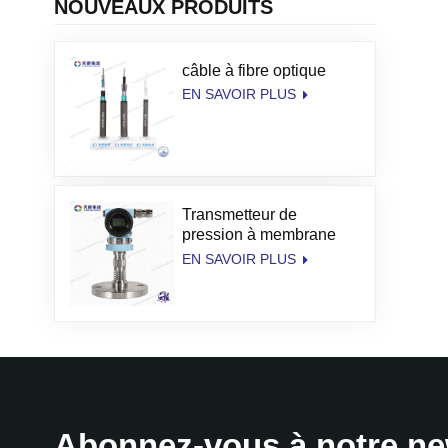
NOUVEAUX PRODUITS
câble à fibre optique
EN SAVOIR PLUS
Transmetteur de
pression à membrane
haute température
EN SAVOIR PLUS
TianKang
Abonnez-vous à notre ne