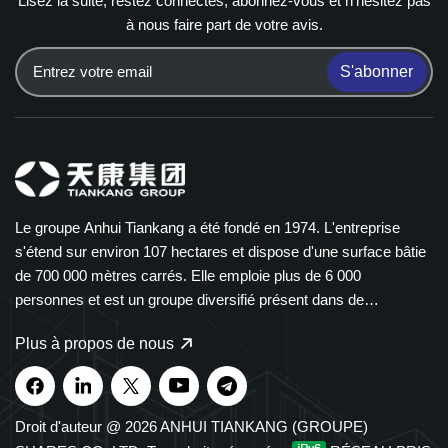
Lisez la suite, restez connectés, abonnez-vous et n'hésitez pas
à nous faire part de votre avis.
S'abonner
Le groupe Anhui Tiankang a été fondé en 1974. L'entreprise
s'étend sur environ 107 hectares et dispose d'une surface bâtie
de 700 000 mètres carrés. Elle emploie plus de 6 000
personnes et est un groupe diversifié présent dans de
nombreux secteurs. Le groupe Tiankang est spécialisé dans les
Plus à propos de nous
instruments et compteurs, les câbles optiques, les produits
médicaux et pharmaceutiques, les équipements électriques
intelligents et les chemins de câbles en polymère. Nos produits
sont largement utilisés dans les secteurs de la pétrochimie, de
Droit d'auteur @ 2026 ANHUI TIANKANG (GROUPE)
l'énergie, des transports et des énergies nouvelles. Le groupe