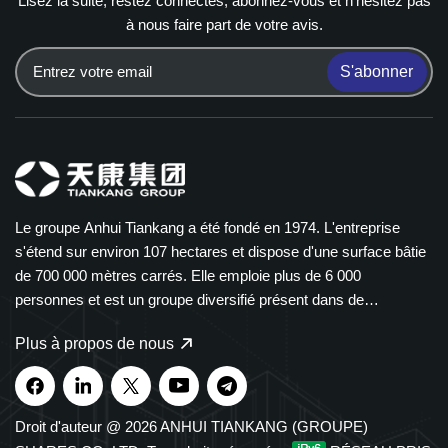
Lisez la suite, restez connectés, abonnez-vous et n'hésitez pas
à nous faire part de votre avis.
S'abonner
Le groupe Anhui Tiankang a été fondé en 1974. L'entreprise
s'étend sur environ 107 hectares et dispose d'une surface bâtie
de 700 000 mètres carrés. Elle emploie plus de 6 000
personnes et est un groupe diversifié présent dans de
nombreux secteurs. Le groupe Tiankang est spécialisé dans les
Plus à propos de nous
instruments et compteurs, les câbles optiques, les produits
médicaux et pharmaceutiques, les équipements électriques
intelligents et les chemins de câbles en polymère. Nos produits
sont largement utilisés dans les secteurs de la pétrochimie, de
Droit d'auteur @ 2026 ANHUI TIANKANG (GROUPE)
l'énergie, des transports et des énergies nouvelles. Le groupe